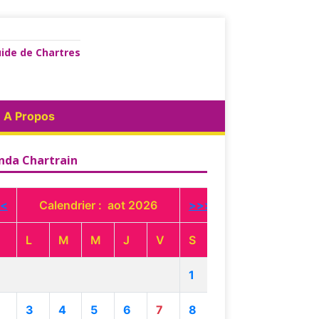
ide de Chartres
A Propos
nda Chartrain
<
Calendrier : aot 2026
>>>
L
M
M
J
V
S
1
3
4
5
6
7
8