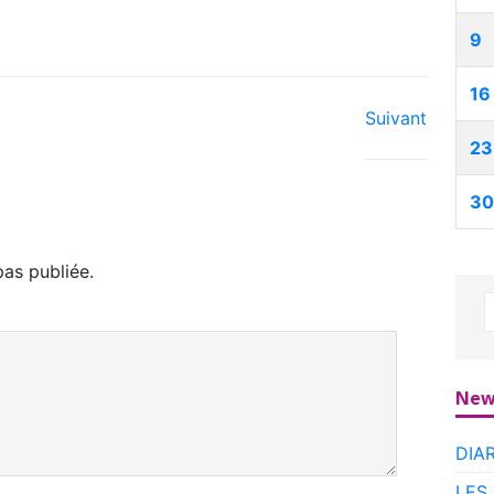
9
16
Suivant
23
30
as publiée.
New
DIA
LES