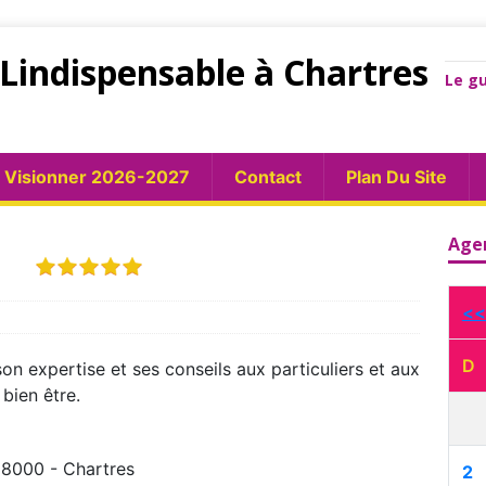
Lindispensable à Chartres
Le gu
Visionner 2026-2027
Contact
Plan Du Site
UE
Age
<<
D
n expertise et ses conseils aux particuliers et aux
 bien être.
8000 - Chartres
2