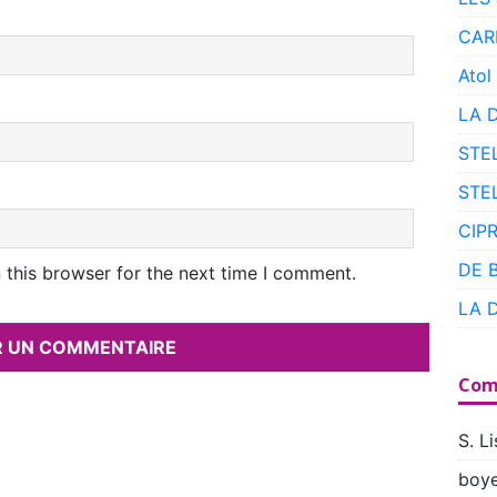
CAR
Atol
LA 
STE
STE
CIP
DE 
 this browser for the next time I comment.
LA 
Com
S. Li
boye