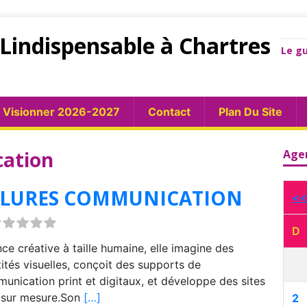
Lindispensable à Chartres
Le gu
Visionner 2026-2027
Contact
Plan Du Site
cation
Age
LLURES COMMUNICATION
<<
D
ce créative à taille humaine, elle imagine des
tités visuelles, conçoit des supports de
unication print et digitaux, et développe des sites
sur mesure.Son
[…]
2