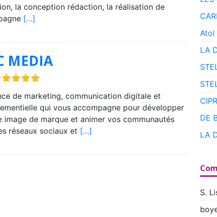
tion, la conception rédaction, la réalisation de
CAR
pagne
[…]
Atol
LA 
C MEDIA
STE
STE
ce de marketing, communication digitale et
CIP
ementielle qui vous accompagne pour développer
DE 
e image de marque et animer vos communautés
les réseaux sociaux et
[…]
LA 
Com
S. Li
boye