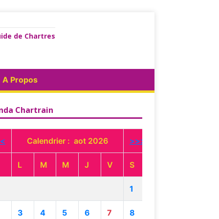
ide de Chartres
A Propos
nda Chartrain
<
Calendrier : aot 2026
>>>
L
M
M
J
V
S
1
3
4
5
6
7
8