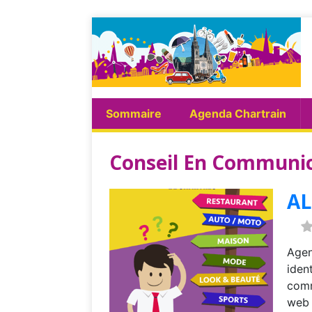
Sommaire
Agenda Chartrain
Conseil En Communi
A
Agen
iden
comm
web 