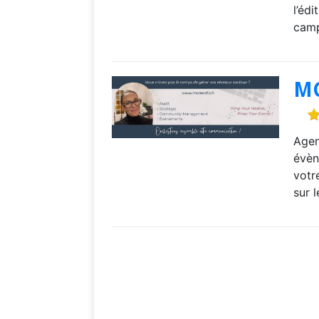
l’édi
cam
M
Agen
évèn
votr
sur 