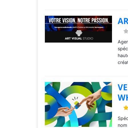
AR
Agen
spéc
haut
créa
VE
W
Spéc
nom 