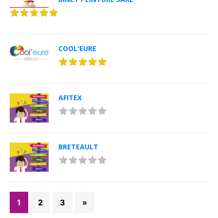
COOL'EURE
AFITEX
BRETEAULT
1
2
3
»