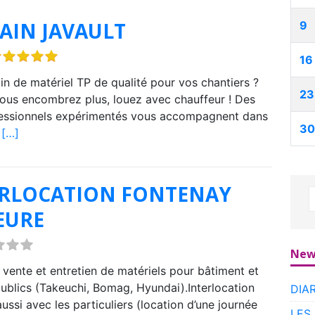
AIN JAVAULT
9
16
in de matériel TP de qualité pour vos chantiers ?
23
ous encombrez plus, louez avec chauffeur ! Des
essionnels expérimentés vous accompagnent dans
30
s
[…]
ERLOCATION FONTENAY
EURE
New
 vente et entretien de matériels pour bâtiment et
ublics (Takeuchi, Bomag, Hyundai).Interlocation
DIA
 aussi avec les particuliers (location d’une journée
LES