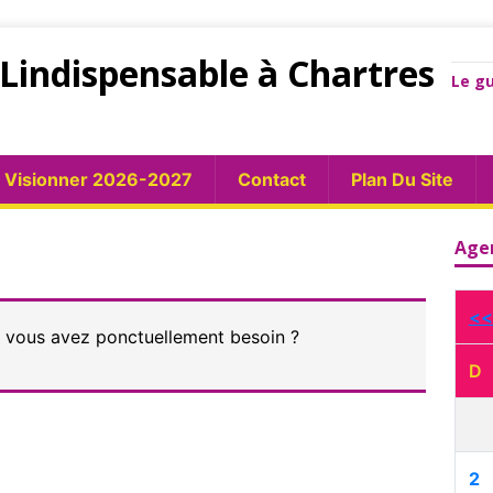
Lindispensable à Chartres
Le gu
Visionner 2026-2027
Contact
Plan Du Site
Age
<<
t vous avez ponctuellement besoin ?
D
2