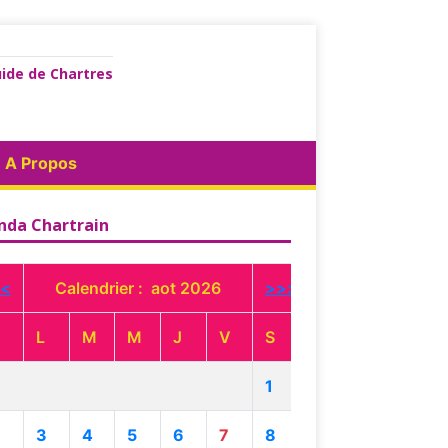
ide de Chartres
A Propos
nda Chartrain
<
Calendrier : aot 2026
>>>
L
M
M
J
V
S
1
3
4
5
6
7
8