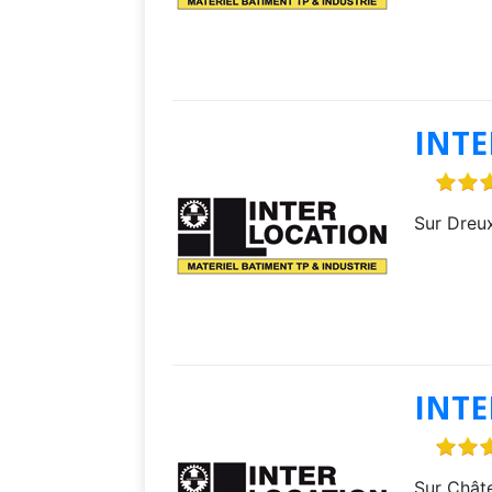
INT
Sur Dreux
INT
Sur Châte