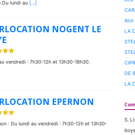
.Du lundi au
[…]
CAR
Atol
RLOCATION NOGENT LE
LA 
YE
STE
STE
au vendredi : 7h30-12h et 13h30-18h30.
CIP
DE 
LA 
ERLOCATION EPERNON
Com
S. Li
on : Du lundi au vendredi : 7h30-12h et 13h30-
boye