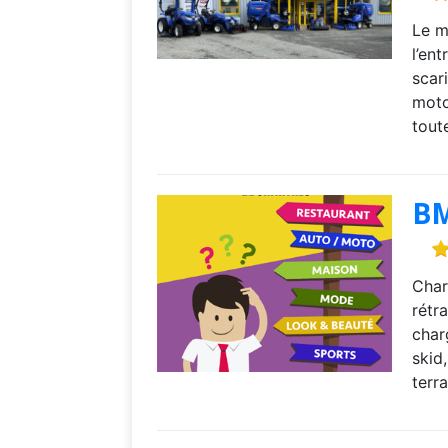
Le m
l’en
scar
moto
tout
BM
Char
rétr
char
skid
terr