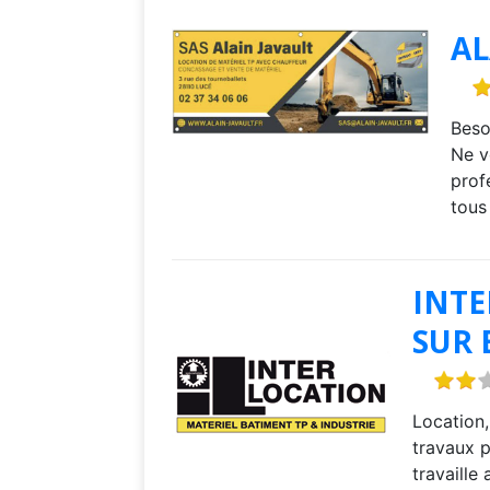
AL
Beso
Ne v
prof
tou
INT
SUR 
Location,
travaux p
travaille