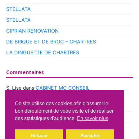
STELLATA
STELLATA
CIPRIAN RENOVATION
DE BRIQUE ET DE BROC – CHARTRES
LA DINGUETTE DE CHARTRES
Commentaires
S. Lise
dans
CABINET MC CONSEIL
boyer
dans
CLUB VOITURES ANCIENNES DE
Ce site utilise des cookies afin d'assurer le
BEAUCE
bon déroulement de votre visite et de réaliser
Richard Lavery
dans
ATELIER DU CAMPING CAR
des statistiques d'audience.
En savoir plus
Refuser
Accepter