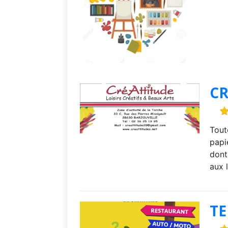
CR
Tout
papi
dont
aux l
TE