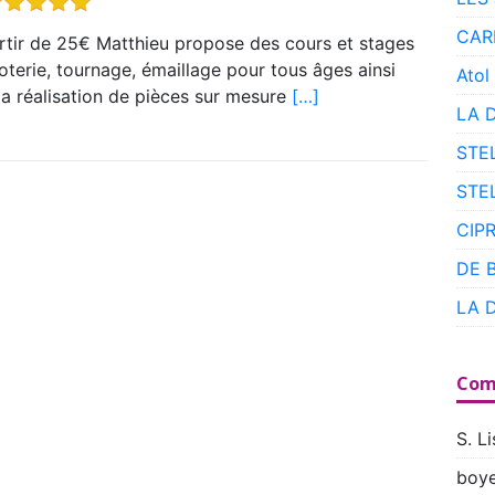
CAR
rtir de 25€ Matthieu propose des cours et stages
oterie, tournage, émaillage pour tous âges ainsi
Atol
la réalisation de pièces sur mesure
[…]
LA 
STE
STE
CIP
DE 
LA 
Com
S. Li
boye