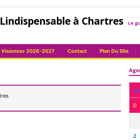
Lindispensable à Chartres
Le gu
Visionner 2026-2027
Contact
Plan Du Site
Age
<<
tres
D
2