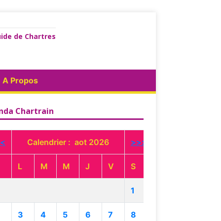
ide de Chartres
A Propos
nda Chartrain
<
Calendrier : aot 2026
>>>
L
M
M
J
V
S
1
3
4
5
6
7
8