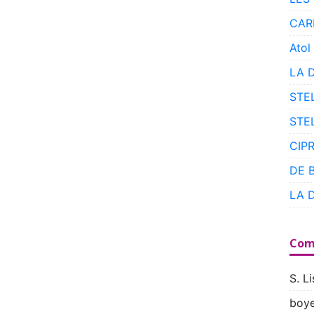
CAR
Atol
LA 
STE
STE
CIP
DE 
LA 
Com
S. Li
boye