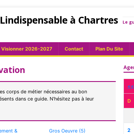
Lindispensable à Chartres
Le gu
Visionner 2026-2027
Contact
Plan Du Site
vation
Age
<<
 les corps de métier nécessaires au bon
sents dans ce guide. N’hésitez pas à leur
D
2
ement &
Gros Oeuvre (5)