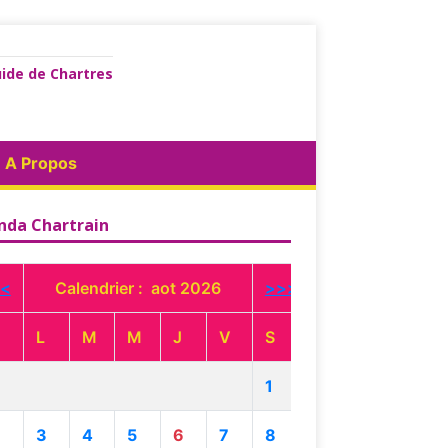
ide de Chartres
A Propos
nda Chartrain
<
Calendrier : aot 2026
>>>
L
M
M
J
V
S
1
3
4
5
6
7
8