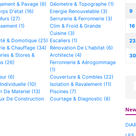
ement & Pavage (6)
Géometre & Topographe (1)
9
rps D'etat (16)
Energie Renouvelable (3)
Murs (27)
Serrurerie & Ferronnerie (3)
ssement (1)
Clim & Froid & Grande
16
Cuisine (3)
cité & Domotique (25)
Escaliers (1)
23
ie & Chauffage (34)
Rénovation De L'habitat (6)
ries & Stores &
Architecte (4)
30
s (26)
Ferronnerie & Aérogommage
(1)
ur (6)
Couverture & Combles (22)
ndividuelle (10)
Isolation & Ravalement (11)
n De Materiel (13)
Piscines (7)
ux De Construction
Courtage & Diagnostic (8)
New
DIA
LES