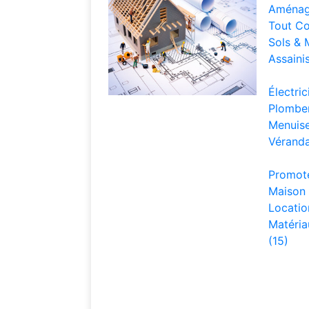
Aménag
Tout Co
Sols & 
Assaini
Électri
Plomber
Menuise
Véranda
Promote
Maison I
Locatio
Matéria
(15)