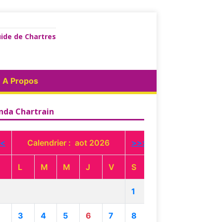
ide de Chartres
A Propos
nda Chartrain
<
Calendrier : aot 2026
>>>
L
M
M
J
V
S
1
3
4
5
6
7
8