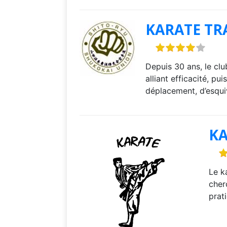
KARATE TR
Depuis 30 ans, le clu
alliant efficacité, p
déplacement, d’esqui
KA
Le k
cher
prat