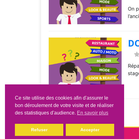
On p
l’an
D
Répa
stage
Ce site utilise des cookies afin d'assurer le
bon déroulement de votre visite et de réaliser
1
2
»
des statistiques d'audience.
En savoir plus
Refuser
Accepter