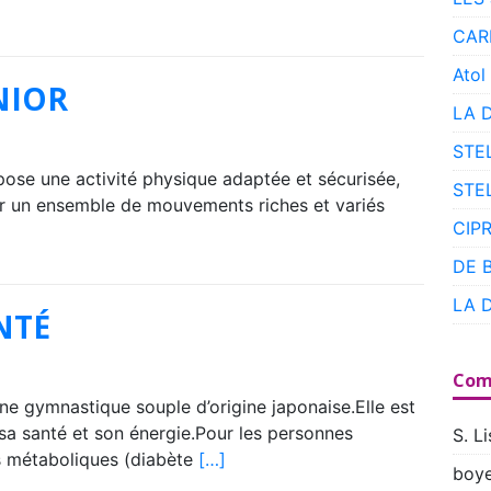
CAR
Atol
NIOR
LA 
STE
pose une activité physique adaptée et sécurisée,
STE
er un ensemble de mouvements riches et variés
CIP
DE 
LA 
NTÉ
Com
ne gymnastique souple d’origine japonaise.Elle est
sa santé et son énergie.Pour les personnes
S. Li
s métaboliques (diabète
[…]
boye