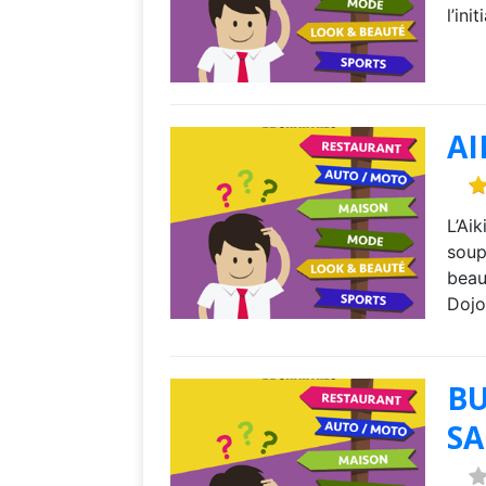
l’ini
AI
L’Ai
soup
beau
Dojo
BU
S