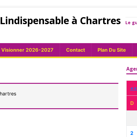
Lindispensable à Chartres
Le gu
Visionner 2026-2027
Contact
Plan Du Site
Age
<<
hartres
D
2