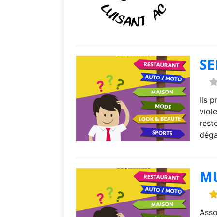
SE
Ils 
viol
rest
déga
MU
Asso