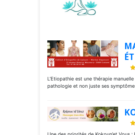
M
ÉT
L’Etiopathie est une thérapie manuelle
pathologie et non juste ses symptômes
K
Une des priorités de Kokoun’et Vous :