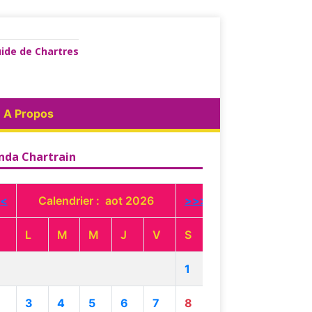
ide de Chartres
A Propos
nda Chartrain
<
Calendrier : aot 2026
>>>
L
M
M
J
V
S
1
3
4
5
6
7
8