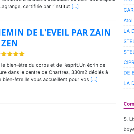
agrange, certifiée par l’institut
[…]
CAR
Atol
EMIN DE L'EVEIL PAR ZAIN
LA 
 ZEN
STE
STE
CIP
 le bien-être du corps et de l’esprit.Un écrin de
ure dans le centre de Chartres, 330m2 dédiés à
DE 
e bien-être.Ils vous accueillent pour vos
[…]
LA 
Com
S. Li
boye