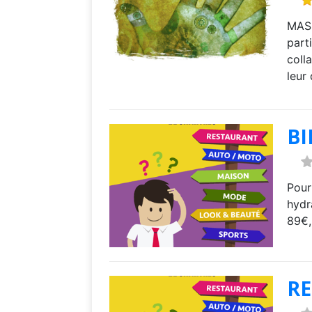
MASS
part
coll
leur
BI
Pour
hydr
89€,
R