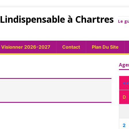
Lindispensable à Chartres
Le gu
Visionner 2026-2027
Contact
Plan Du Site
Age
<<
D
2