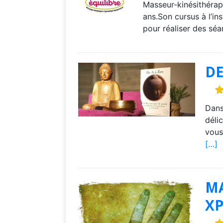
Masseur-kinésithérap
ans.Son cursus à l’in
pour réaliser des sé
DE
Dans
déli
vous
[…]
MA
XP