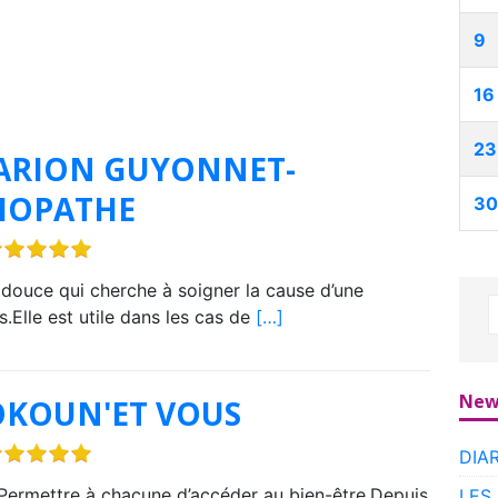
9
16
23
ARION GUYONNET-
IOPATHE
30
 douce qui cherche à soigner la cause d’une
.Elle est utile dans les cas de
[…]
New
OKOUN'ET VOUS
DIA
 Permettre à chacune d’accéder au bien-être.Depuis
LES