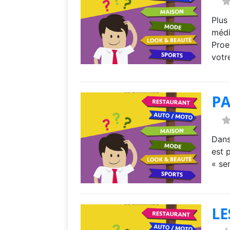
Plus
médi
Proe
votr
PA
Dans
est 
« se
LE