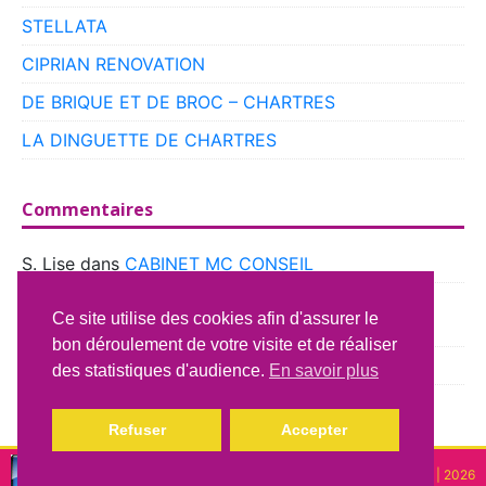
STELLATA
CIPRIAN RENOVATION
DE BRIQUE ET DE BROC – CHARTRES
LA DINGUETTE DE CHARTRES
Commentaires
S. Lise
dans
CABINET MC CONSEIL
boyer
dans
CLUB VOITURES ANCIENNES DE
Ce site utilise des cookies afin d'assurer le
BEAUCE
bon déroulement de votre visite et de réaliser
Richard Lavery
dans
ATELIER DU CAMPING CAR
des statistiques d'audience.
En savoir plus
Refuser
Accepter
Copyright © lindispensable | 2026