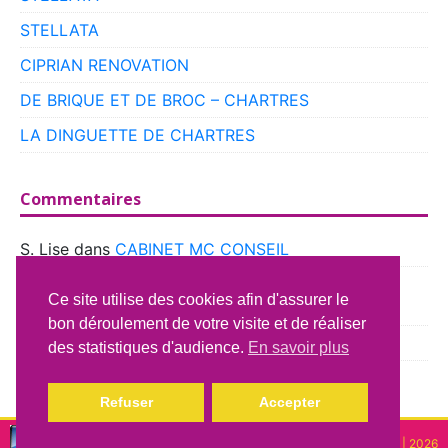
STELLATA
CIPRIAN RENOVATION
DE BRIQUE ET DE BROC – CHARTRES
LA DINGUETTE DE CHARTRES
Commentaires
S. Lise
dans
CABINET MC CONSEIL
boyer
dans
CLUB VOITURES ANCIENNES DE
Ce site utilise des cookies afin d'assurer le
BEAUCE
bon déroulement de votre visite et de réaliser
Richard Lavery
dans
ATELIER DU CAMPING CAR
des statistiques d'audience.
En savoir plus
Refuser
Accepter
Copyright © lindispensable | 2026