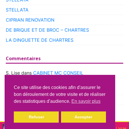
STELLATA
CIPRIAN RENOVATION
DE BRIQUE ET DE BROC – CHARTRES
LA DINGUETTE DE CHARTRES
Commentaires
S. Lise
dans
CABINET MC CONSEIL
boyer
dans
CLUB VOITURES ANCIENNES DE
Ce site utilise des cookies afin d'assurer le
BEAUCE
bon déroulement de votre visite et de réaliser
Richard Lavery
dans
ATELIER DU CAMPING CAR
des statistiques d'audience.
En savoir plus
Refuser
Accepter
Copyright © lindispensable | 2026