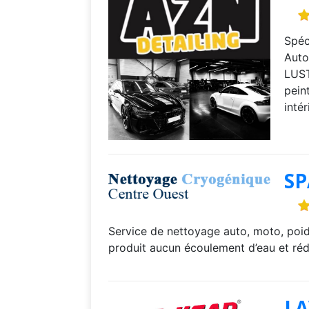
Spéc
Auto
LUST
pein
inté
S
Service de nettoyage auto, moto, poid
produit aucun écoulement d’eau et rédu
LA