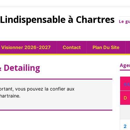
Lindispensable à Chartres
Le gu
Visionner 2026-2027
Contact
Plan Du Site
 Detailing
Age
<<
ortant, vous pouvez la confier aux
hartraine.
D
2