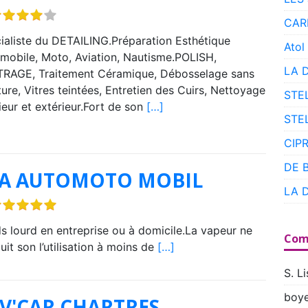
CAR
ialiste du DETAILING.Préparation Esthétique
Atol
mobile, Moto, Aviation, Nautisme.POLISH,
LA 
RAGE, Traitement Céramique, Débosselage sans
ture, Vitres teintées, Entretien des Cuirs, Nettoyage
STE
rieur et extérieur.Fort de son
[…]
STE
CIP
DE 
PA AUTOMOTO MOBIL
LA 
s lourd en entreprise ou à domicile.La vapeur ne
Com
it son l’utilisation à moins de
[…]
S. Li
boye
V'CAR CHARTRES