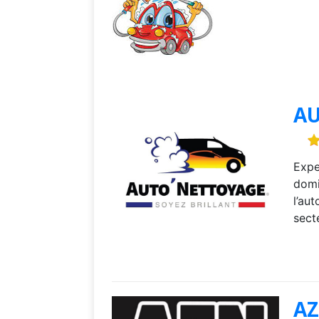
A
Expe
domi
l’au
sect
AZ