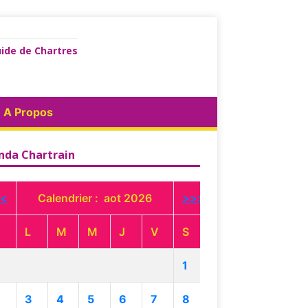
ide de Chartres
A Propos
nda Chartrain
<
Calendrier : aot 2026
>>>
L
M
M
J
V
S
1
3
4
5
6
7
8