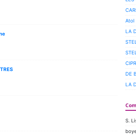
CAR
Atol
LA 
ine
STE
STE
CIP
RTRES
DE 
LA 
Com
S. Li
boye