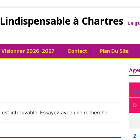
Lindispensable à Chartres
Le gu
Visionner 2026-2027
Contact
Plan Du Site
Age
<<
D
 est introuvable. Essayez avec une recherche.
2