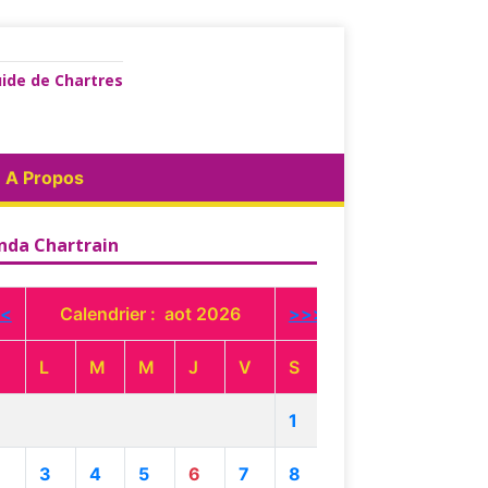
ide de Chartres
A Propos
nda Chartrain
<
Calendrier : aot 2026
>>>
L
M
M
J
V
S
1
3
4
5
6
7
8