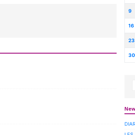
9
16
23
30
New
DIA
LES