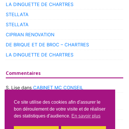
LA DINGUETTE DE CHARTRES
STELLATA
STELLATA
CIPRIAN RENOVATION
DE BRIQUE ET DE BROC – CHARTRES
LA DINGUETTE DE CHARTRES
Commentaires
S. Lise
dans
CABINET MC CONSEIL
boyer
dans
CLUB VOITURES ANCIENNES DE
Ce site utilise des cookies afin d'assurer le
BEAUCE
bon déroulement de votre visite et de réaliser
Richard Lavery
dans
ATELIER DU CAMPING CAR
des statistiques d'audience.
En savoir plus