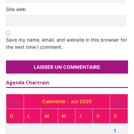
Site web
Save my name, email, and website in this browser for
the next time I comment.
Agenda Chartrain
<<<
Calendrier : aot 2026
>>>
D
L
M
M
J
V
S
1