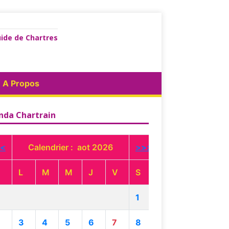
ide de Chartres
A Propos
nda Chartrain
<
Calendrier : aot 2026
>>>
L
M
M
J
V
S
1
3
4
5
6
7
8