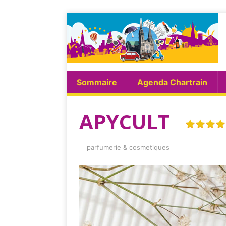
Sommaire
Agenda Chartrain
APYCULT
parfumerie & cosmetiques