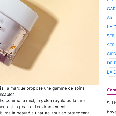
CAR
Atol
LA 
STE
STE
CIP
DE 
LA 
gés, la marque propose une gamme de soins
Com
nsables.
he comme le miel, la gelée royale ou la cire
S. Li
pectent la peau et l’environnement.
boye
blime la beauté au naturel tout en protégeant