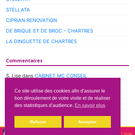
STELLATA
CIPRIAN RENOVATION
DE BRIQUE ET DE BROC – CHARTRES
LA DINGUETTE DE CHARTRES
Commentaires
S. Lise
dans
CABINET MC CONSEIL
boyer
dans
CLUB VOITURES ANCIENNES DE
Ce site utilise des cookies afin d'assurer le
BEAUCE
bon déroulement de votre visite et de réaliser
Richard Lavery
dans
ATELIER DU CAMPING CAR
des statistiques d'audience.
En savoir plus
Refuser
Accepter
Copyright © lindispensable | 2026