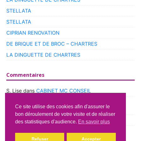
STELLATA
STELLATA
CIPRIAN RENOVATION
DE BRIQUE ET DE BROC – CHARTRES
LA DINGUETTE DE CHARTRES
Commentaires
S. Lise
dans
CABINET MC CONSEIL
boyer
dans
CLUB VOITURES ANCIENNES DE
Ce site utilise des cookies afin d'assurer le
BEAUCE
bon déroulement de votre visite et de réaliser
Richard Lavery
dans
ATELIER DU CAMPING CAR
des statistiques d'audience.
En savoir plus
Refuser
Accepter