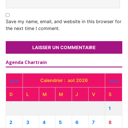
Save my name, email, and website in this browser for
the next time I comment.
Agenda Chartrain
<<<
Calendrier : aot 2026
>>>
D
L
M
M
J
V
S
1
2
3
4
5
6
7
8