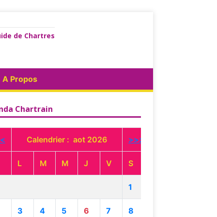
ide de Chartres
A Propos
nda Chartrain
<
Calendrier : aot 2026
>>>
L
M
M
J
V
S
1
3
4
5
6
7
8