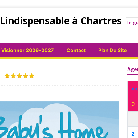
Lindispensable à Chartres
Le gu
Visionner 2026-2027
Contact
Plan Du Site
E
Age
<<
D
2