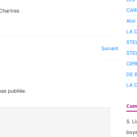
CAR
Chartres
Atol
LA 
STE
Suivant
STE
CIP
DE 
LA 
as publiée.
Com
S. Li
boye