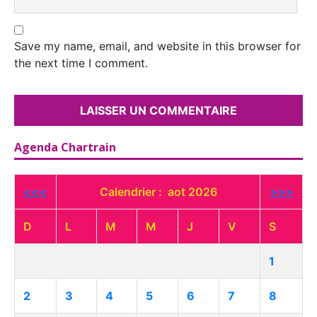
Save my name, email, and website in this browser for
the next time I comment.
Agenda Chartrain
<<<
Calendrier : aot 2026
>>>
D
L
M
M
J
V
S
1
2
3
4
5
6
7
8