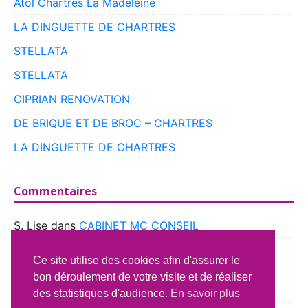
Atol Chartres La Madeleine
LA DINGUETTE DE CHARTRES
STELLATA
STELLATA
CIPRIAN RENOVATION
DE BRIQUE ET DE BROC – CHARTRES
LA DINGUETTE DE CHARTRES
Commentaires
S. Lise
dans
CABINET MC CONSEIL
boyer
dans
CLUB VOITURES ANCIENNES DE
Ce site utilise des cookies afin d'assurer le
BEAUCE
bon déroulement de votre visite et de réaliser
Richard Lavery
dans
ATELIER DU CAMPING CAR
des statistiques d'audience.
En savoir plus