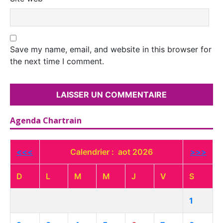
Save my name, email, and website in this browser for
the next time I comment.
Agenda Chartrain
<<<
Calendrier : aot 2026
>>>
D
L
M
M
J
V
S
1