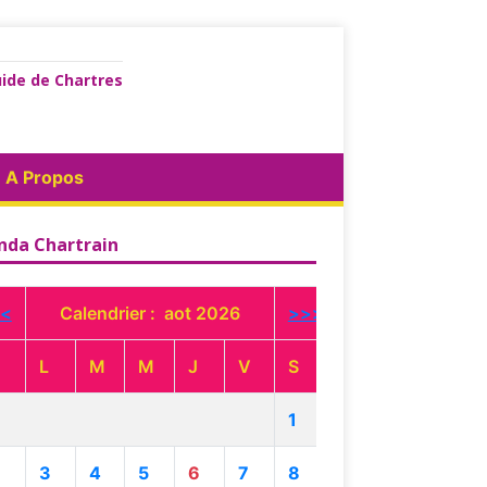
ide de Chartres
A Propos
nda Chartrain
<
Calendrier : aot 2026
>>>
L
M
M
J
V
S
1
3
4
5
6
7
8