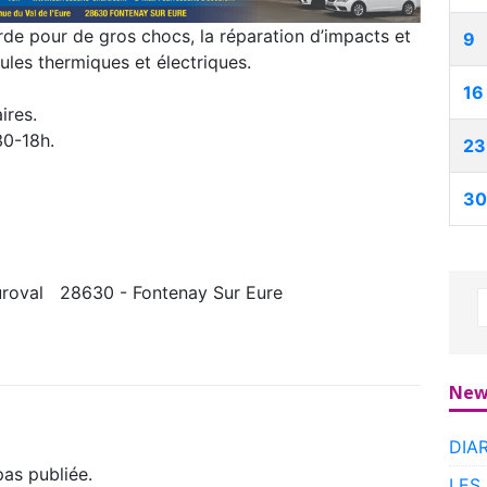
rde pour de gros chocs, la réparation d’impacts et
9
ules thermiques et électriques.
16
ires.
30-18h.
23
30
uroval 28630 - Fontenay Sur Eure
New
DIA
as publiée.
LES