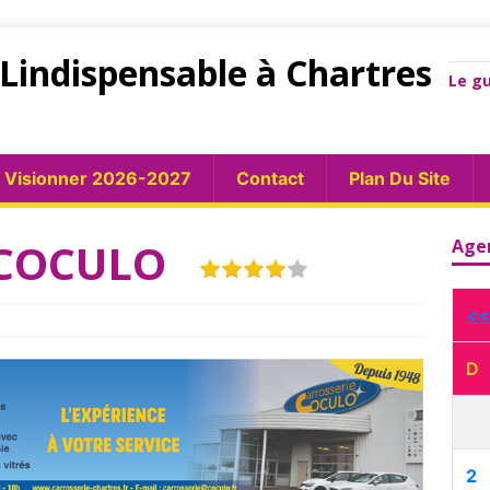
Lindispensable à Chartres
Le gu
Visionner 2026-2027
Contact
Plan Du Site
 COCULO
Age
<<
D
2