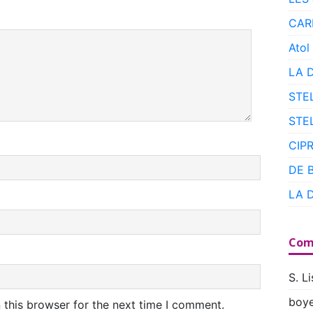
CAR
Atol
LA 
STE
STE
CIP
DE 
LA 
Com
S. Li
boye
 this browser for the next time I comment.