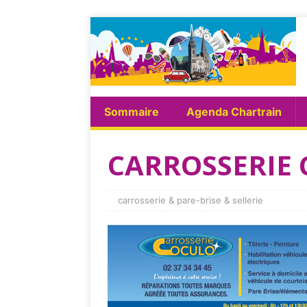
Sommaire
Agenda Chartrain
CARROSSERIE
carrosserie & pare-brise & sellerie