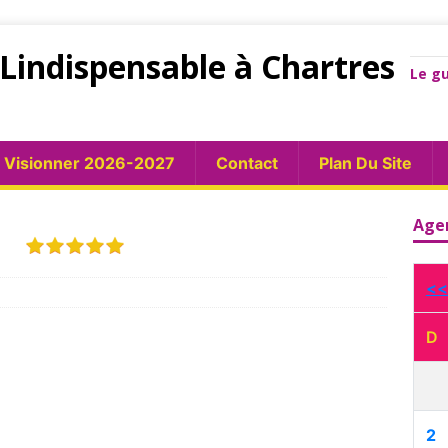
Lindispensable à Chartres
Le gu
Visionner 2026-2027
Contact
Plan Du Site
S
Age
<<
D
2