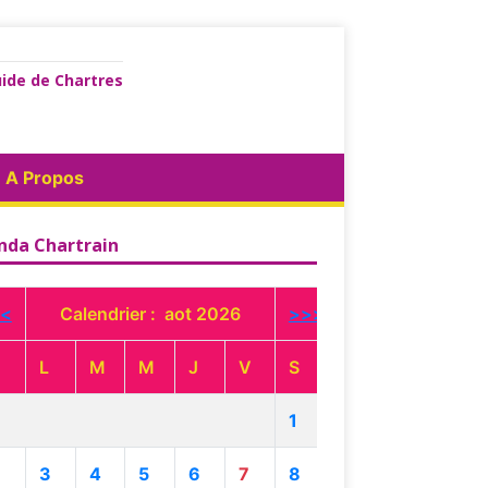
ide de Chartres
A Propos
nda Chartrain
<
Calendrier : aot 2026
>>>
L
M
M
J
V
S
1
3
4
5
6
7
8