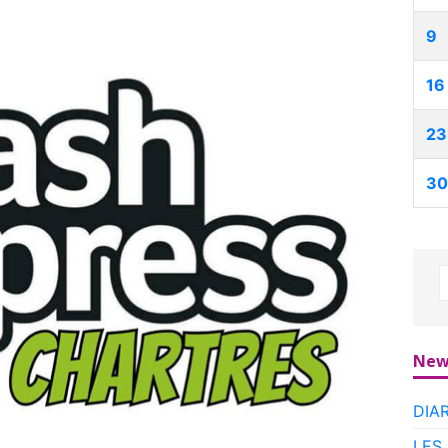
9
16
23
30
New
DIA
LES