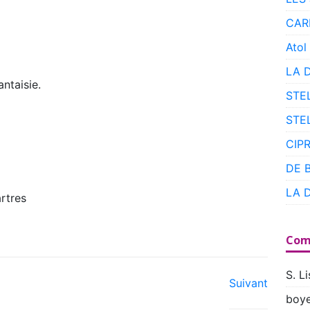
CAR
Atol
LA 
ntaisie.
STE
STE
CIP
DE 
LA 
rtres
Com
S. Li
Suivant
boye