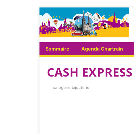
Sommaire
Agenda Chartrain
CASH EXPRES
horlogerie bijouterie