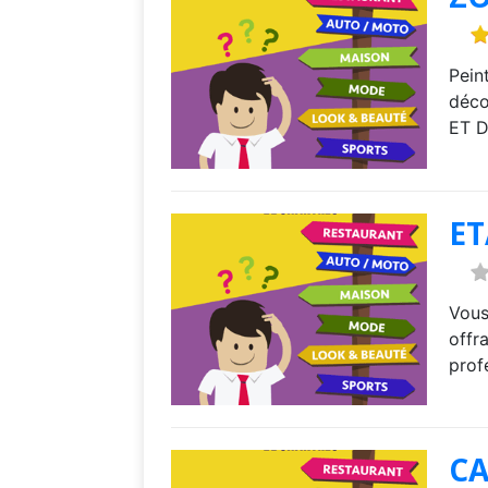
Pein
déco
ET D
ET
Vous
offra
prof
CA