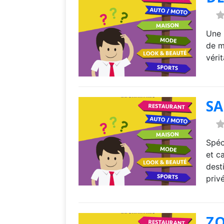
Une 
de m
véri
SA
Spéc
et c
dest
priv
ZO