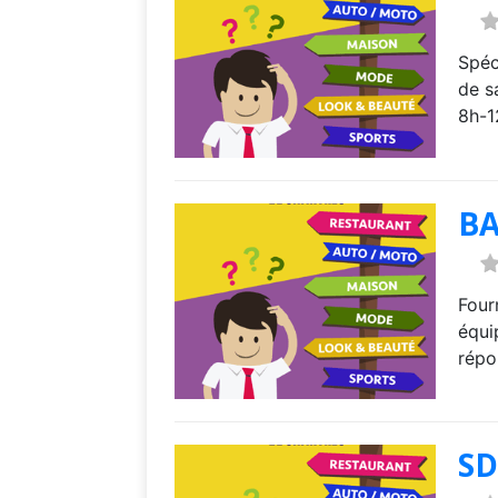
Spéc
de s
8h-1
B
Four
équi
répo
SD