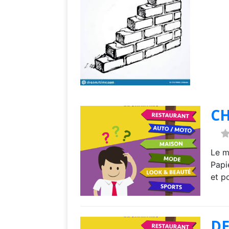
C
Le m
Papi
et p
DE