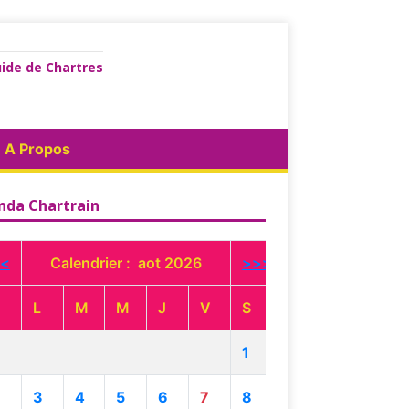
ide de Chartres
A Propos
nda Chartrain
<
Calendrier : aot 2026
>>>
L
M
M
J
V
S
1
3
4
5
6
7
8