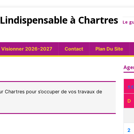
Lindispensable à Chartres
Le gu
Visionner 2026-2027
Contact
Plan Du Site
Age
<<
ur Chartres pour s’occuper de vos travaux de
D
2