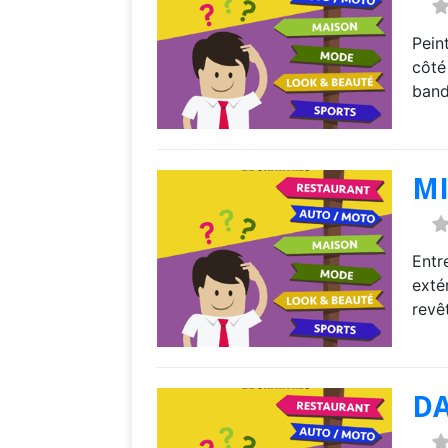
Pein
côté
band
MI
Entr
exté
revê
DA