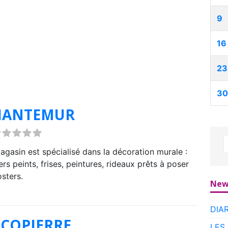
9
16
23
30
HANTEMUR
agasin est spécialisé dans la décoration murale :
ers peints, frises, peintures, rideaux prêts à poser
osters.
New
DIA
COPIERRE
LES