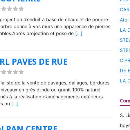
CAR
projection d’enduit à base de chaux et de poudre
Atol
arbre donne à vos murs une apparence de pierres
LA 
tables.Après projection et pose de
[…]
STE
STE
RL PAVES DE RUE
CIP
DE 
LA 
ialiste de la vente de pavages, dallages, bordures
aniveaux en grès d’inde ou granit 100% naturel
inés à la réalisation d’aménagements extérieurs
Com
és ou
[…]
S. Li
boye
LPAN CENTRE