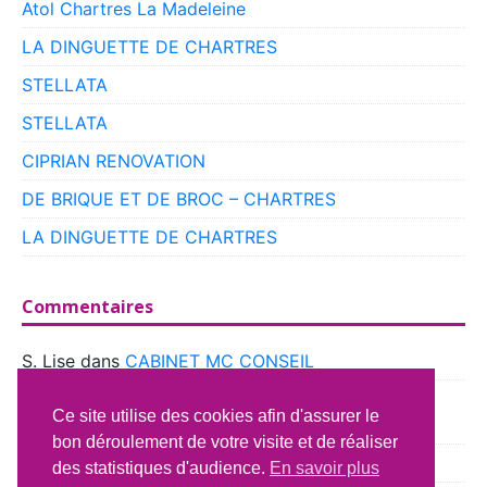
Atol Chartres La Madeleine
LA DINGUETTE DE CHARTRES
STELLATA
STELLATA
CIPRIAN RENOVATION
DE BRIQUE ET DE BROC – CHARTRES
LA DINGUETTE DE CHARTRES
Commentaires
S. Lise
dans
CABINET MC CONSEIL
boyer
dans
CLUB VOITURES ANCIENNES DE
Ce site utilise des cookies afin d'assurer le
BEAUCE
bon déroulement de votre visite et de réaliser
Richard Lavery
dans
ATELIER DU CAMPING CAR
des statistiques d'audience.
En savoir plus