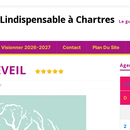
Lindispensable à Chartres
Le gu
Visionner 2026-2027
Contact
Plan Du Site
EVEIL
Age
<<
e
D
2