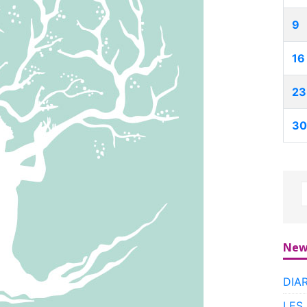
9
16
23
30
New
DIA
LES