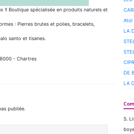
ux !! Boutique spécialisée en produits naturels et
CAR
Atol
rmes : Pierres brutes et polies, bracelets,
LA 
palo santo et tisanes.
STE
STE
8000 - Chartres
CIP
DE 
LA 
Com
as publiée.
S. Li
boye