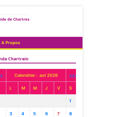
ide de Chartres
A Propos
nda Chartrain
<
Calendrier : aot 2026
>>>
L
M
M
J
V
S
1
3
4
5
6
7
8