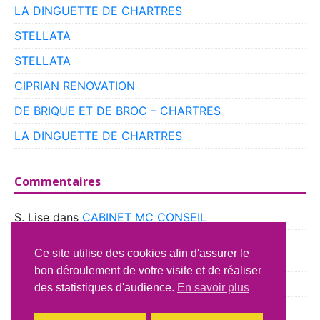
LA DINGUETTE DE CHARTRES
STELLATA
STELLATA
CIPRIAN RENOVATION
DE BRIQUE ET DE BROC – CHARTRES
LA DINGUETTE DE CHARTRES
Commentaires
S. Lise
dans
CABINET MC CONSEIL
boyer
dans
CLUB VOITURES ANCIENNES DE
Ce site utilise des cookies afin d'assurer le
BEAUCE
bon déroulement de votre visite et de réaliser
Richard Lavery
dans
ATELIER DU CAMPING CAR
des statistiques d'audience.
En savoir plus