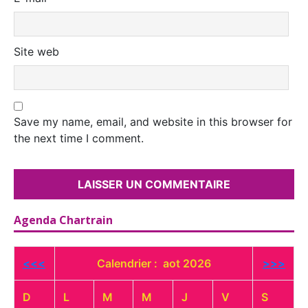
Site web
Save my name, email, and website in this browser for
the next time I comment.
Agenda Chartrain
<<<
Calendrier : aot 2026
>>>
D
L
M
M
J
V
S