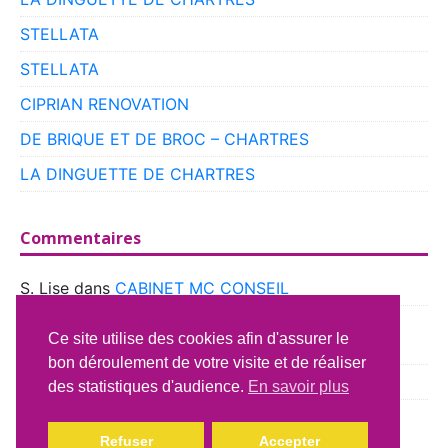
STELLATA
STELLATA
CIPRIAN RENOVATION
DE BRIQUE ET DE BROC – CHARTRES
LA DINGUETTE DE CHARTRES
Commentaires
S. Lise
dans
CABINET MC CONSEIL
boyer
dans
CLUB VOITURES ANCIENNES DE
Ce site utilise des cookies afin d'assurer le
BEAUCE
bon déroulement de votre visite et de réaliser
Richard Lavery
dans
ATELIER DU CAMPING CAR
des statistiques d'audience.
En savoir plus
Refuser
Accepter