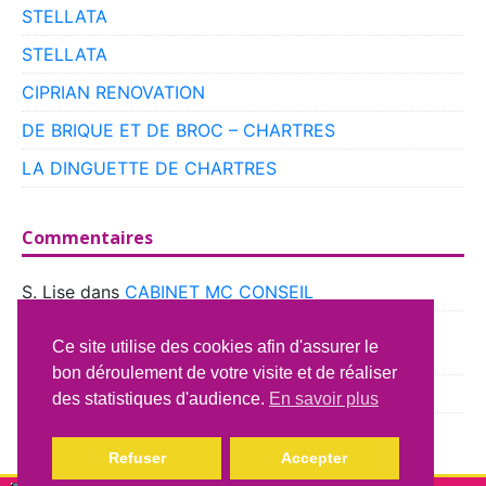
STELLATA
STELLATA
CIPRIAN RENOVATION
DE BRIQUE ET DE BROC – CHARTRES
LA DINGUETTE DE CHARTRES
Commentaires
S. Lise
dans
CABINET MC CONSEIL
boyer
dans
CLUB VOITURES ANCIENNES DE
Ce site utilise des cookies afin d'assurer le
BEAUCE
bon déroulement de votre visite et de réaliser
Richard Lavery
dans
ATELIER DU CAMPING CAR
des statistiques d'audience.
En savoir plus
Refuser
Accepter