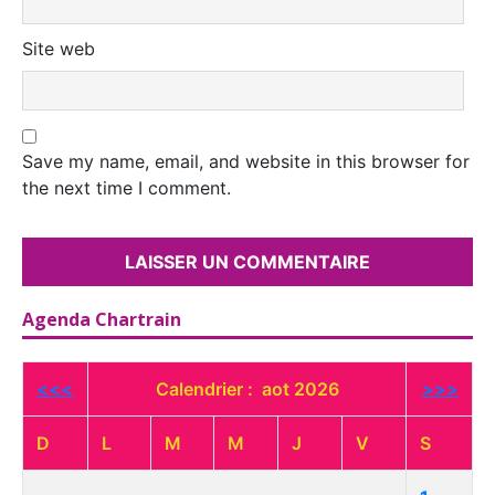
Site web
Save my name, email, and website in this browser for
the next time I comment.
Agenda Chartrain
<<<
Calendrier : aot 2026
>>>
D
L
M
M
J
V
S