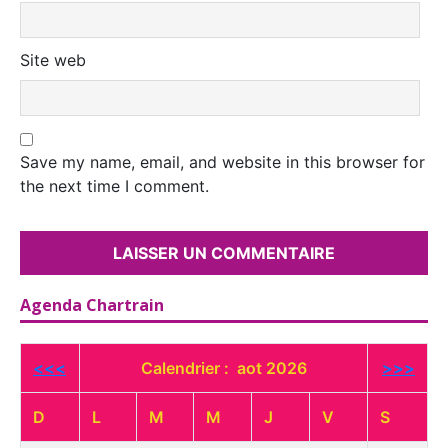
Site web
Save my name, email, and website in this browser for
the next time I comment.
Agenda Chartrain
<<<
Calendrier : aot 2026
>>>
D
L
M
M
J
V
S