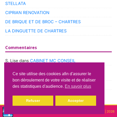
STELLATA
CIPRIAN RENOVATION
DE BRIQUE ET DE BROC – CHARTRES
LA DINGUETTE DE CHARTRES
Commentaires
S. Lise
dans
CABINET MC CONSEIL
boyer
dans
CLUB VOITURES ANCIENNES DE
Ce site utilise des cookies afin d'assurer le
BEAUCE
bon déroulement de votre visite et de réaliser
Richard Lavery
dans
ATELIER DU CAMPING CAR
des statistiques d'audience.
En savoir plus
Refuser
Accepter
Copyright © lindispensable | 2026