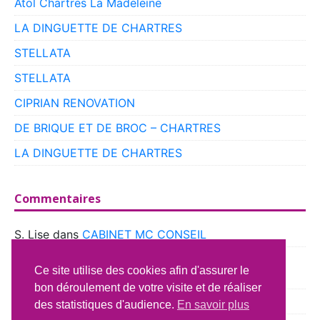
Atol Chartres La Madeleine
LA DINGUETTE DE CHARTRES
STELLATA
STELLATA
CIPRIAN RENOVATION
DE BRIQUE ET DE BROC – CHARTRES
LA DINGUETTE DE CHARTRES
Commentaires
S. Lise
dans
CABINET MC CONSEIL
boyer
dans
CLUB VOITURES ANCIENNES DE
Ce site utilise des cookies afin d'assurer le
BEAUCE
bon déroulement de votre visite et de réaliser
Richard Lavery
dans
ATELIER DU CAMPING CAR
des statistiques d'audience.
En savoir plus