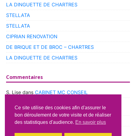
LA DINGUETTE DE CHARTRES
STELLATA
STELLATA
CIPRIAN RENOVATION
DE BRIQUE ET DE BROC – CHARTRES
LA DINGUETTE DE CHARTRES
Commentaires
S. Lise
dans
CABINET MC CONSEIL
boyer
dans
CLUB VOITURES ANCIENNES DE
Ce site utilise des cookies afin d'assurer le
BEAUCE
bon déroulement de votre visite et de réaliser
Richard Lavery
dans
ATELIER DU CAMPING CAR
des statistiques d'audience.
En savoir plus