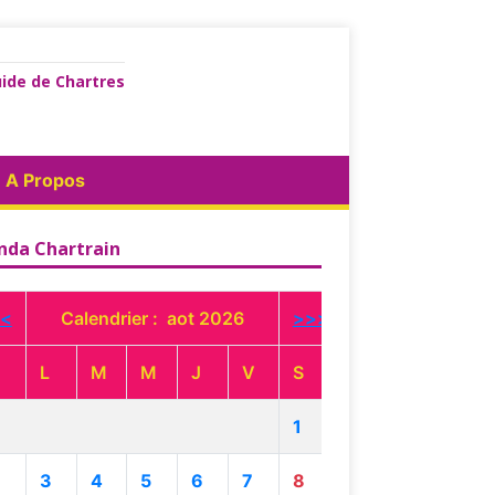
ide de Chartres
A Propos
nda Chartrain
<
Calendrier : aot 2026
>>>
L
M
M
J
V
S
1
3
4
5
6
7
8