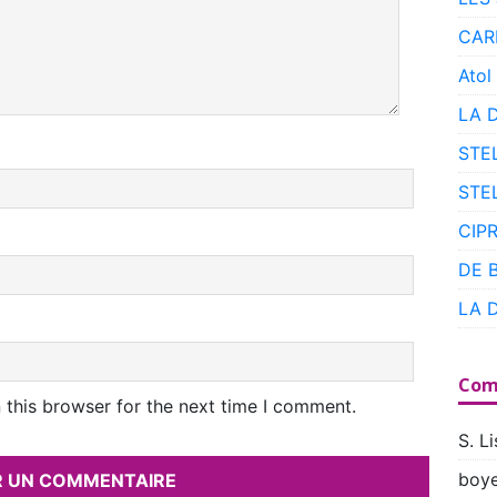
CAR
Atol
LA 
STE
STE
CIP
DE 
LA 
Com
 this browser for the next time I comment.
S. Li
boye