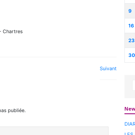
9
16
 Chartres
23
30
Suivant
New
as publiée.
DIA
LES