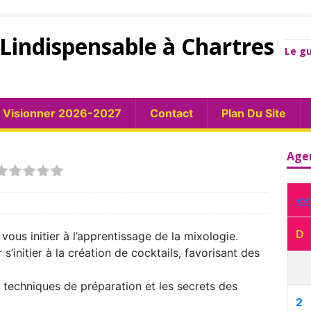
Lindispensable à Chartres
Le gu
Visionner 2026-2027
Contact
Plan Du Site
Age
<<
D
ous initier à l’apprentissage de la mixologie.
s’initier à la création de cocktails, favorisant des
 techniques de préparation et les secrets des
2