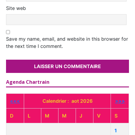
Site web
Save my name, email, and website in this browser for
the next time I comment.
Agenda Chartrain
<<<
Calendrier : aot 2026
>>>
D
L
M
M
J
V
S
1