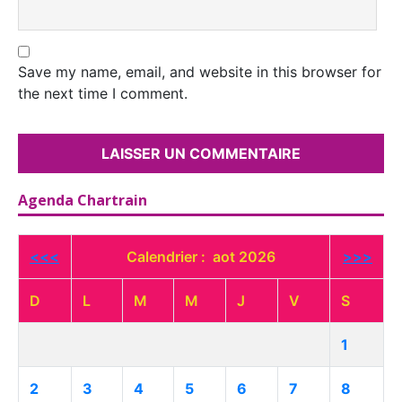
Save my name, email, and website in this browser for
the next time I comment.
Agenda Chartrain
<<<
Calendrier : aot 2026
>>>
D
L
M
M
J
V
S
1
2
3
4
5
6
7
8