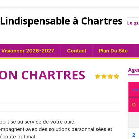
Lindispensable à Chartres
Le gu
Visionner 2026-2027
Contact
Plan Du Site
ION CHARTRES
Age
<<
D
ertise au service de votre ouïe.
ccompagnent avec des solutions personnalisées et
2
’écoute optimal.