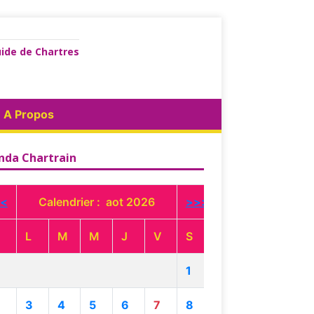
ide de Chartres
A Propos
nda Chartrain
<
Calendrier : aot 2026
>>>
L
M
M
J
V
S
1
3
4
5
6
7
8