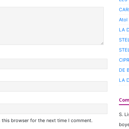
CAR
Atol
LA 
STE
STE
CIP
DE 
LA 
Com
S. Li
 this browser for the next time I comment.
boye