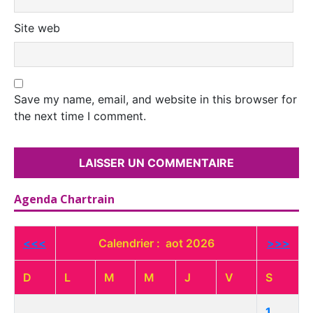
Site web
Save my name, email, and website in this browser for
the next time I comment.
Agenda Chartrain
<<<
Calendrier : aot 2026
>>>
D
L
M
M
J
V
S
1