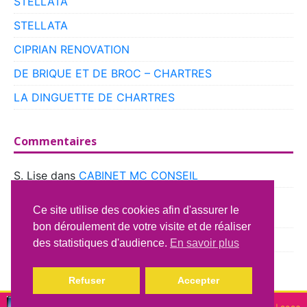
STELLATA
STELLATA
CIPRIAN RENOVATION
DE BRIQUE ET DE BROC – CHARTRES
LA DINGUETTE DE CHARTRES
Commentaires
S. Lise
dans
CABINET MC CONSEIL
boyer
dans
CLUB VOITURES ANCIENNES DE
Ce site utilise des cookies afin d'assurer le
BEAUCE
bon déroulement de votre visite et de réaliser
Richard Lavery
dans
ATELIER DU CAMPING CAR
des statistiques d'audience.
En savoir plus
Refuser
Accepter