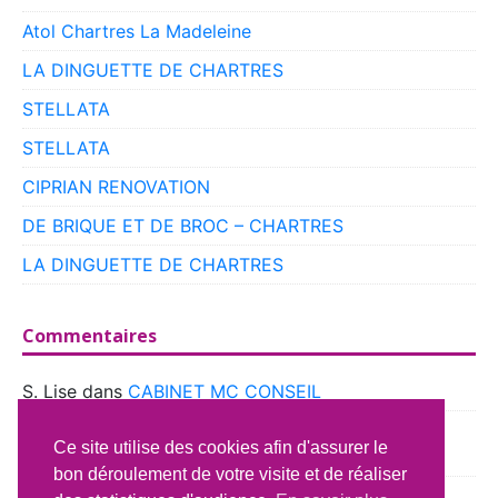
Atol Chartres La Madeleine
LA DINGUETTE DE CHARTRES
STELLATA
STELLATA
CIPRIAN RENOVATION
DE BRIQUE ET DE BROC – CHARTRES
LA DINGUETTE DE CHARTRES
Commentaires
S. Lise
dans
CABINET MC CONSEIL
boyer
dans
CLUB VOITURES ANCIENNES DE
Ce site utilise des cookies afin d'assurer le
BEAUCE
bon déroulement de votre visite et de réaliser
Richard Lavery
dans
ATELIER DU CAMPING CAR