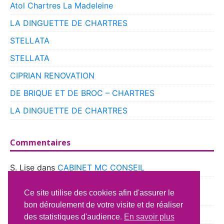
Atol Chartres La Madeleine
LA DINGUETTE DE CHARTRES
STELLATA
STELLATA
CIPRIAN RENOVATION
DE BRIQUE ET DE BROC – CHARTRES
LA DINGUETTE DE CHARTRES
Commentaires
S. Lise
dans
CABINET MC CONSEIL
boyer
dans
CLUB VOITURES ANCIENNES DE
Ce site utilise des cookies afin d'assurer le
BEAUCE
bon déroulement de votre visite et de réaliser
Richard Lavery
dans
ATELIER DU CAMPING CAR
des statistiques d'audience.
En savoir plus