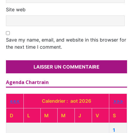
Site web
Save my name, email, and website in this browser for
the next time I comment.
Agenda Chartrain
<<<
Calendrier : aot 2026
>>>
D
L
M
M
J
V
S
1