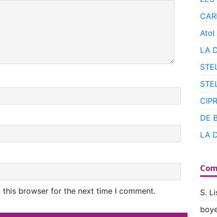
CAR
Atol
LA 
STE
STE
CIP
DE 
LA 
Com
 this browser for the next time I comment.
S. Li
boye