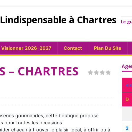
Lindispensable à Chartres
Le gu
Visionner 2026-2027
Contact
Plan Du Site
ES – CHARTRES
Age
<<
D
fiseries gourmandes, cette boutique propose
ts pour toutes les occasions.
2
ider chacun à trouver le plaisir idéal, à offrir ou à