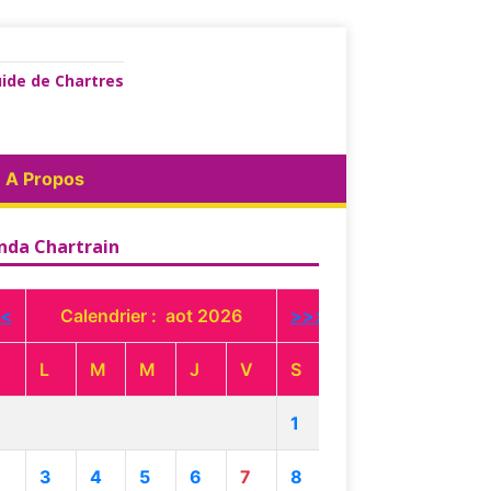
ide de Chartres
A Propos
nda Chartrain
<
Calendrier : aot 2026
>>>
L
M
M
J
V
S
1
3
4
5
6
7
8