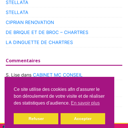
STELLATA
STELLATA
CIPRIAN RENOVATION
DE BRIQUE ET DE BROC – CHARTRES
LA DINGUETTE DE CHARTRES
Commentaires
S. Lise
dans
CABINET MC CONSEIL
boyer
dans
CLUB VOITURES ANCIENNES DE
Ce site utilise des cookies afin d'assurer le
BEAUCE
bon déroulement de votre visite et de réaliser
Richard Lavery
dans
ATELIER DU CAMPING CAR
des statistiques d'audience.
En savoir plus
Refuser
Accepter