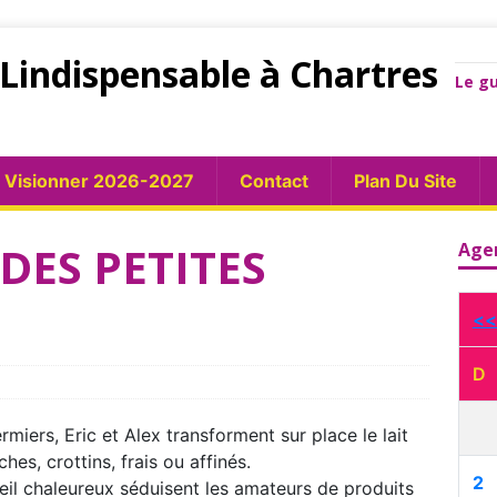
Lindispensable à Chartres
Le gu
Visionner 2026-2027
Contact
Plan Du Site
DES PETITES
Age
<<
D
iers, Eric et Alex transforment sur place le lait
hes, crottins, frais ou affinés.
2
ueil chaleureux séduisent les amateurs de produits