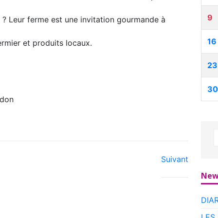
9
r ? Leur ferme est une invitation gourmande à
16
rmier et produits locaux.
23
30
udon
Suivant
New
DIA
LES