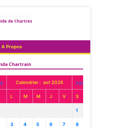
ide de Chartres
A Propos
nda Chartrain
<
Calendrier : aot 2026
>>>
L
M
M
J
V
S
1
3
4
5
6
7
8