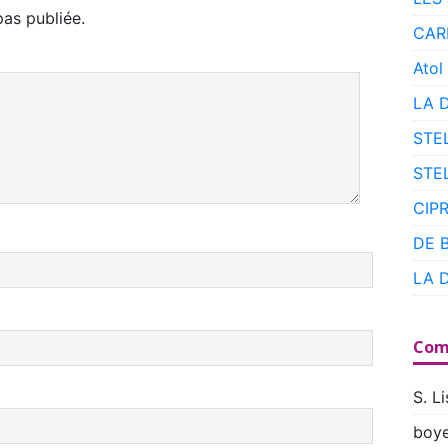
as publiée.
CAR
Atol
LA 
STE
STE
CIP
DE 
LA 
Com
S. Li
boye